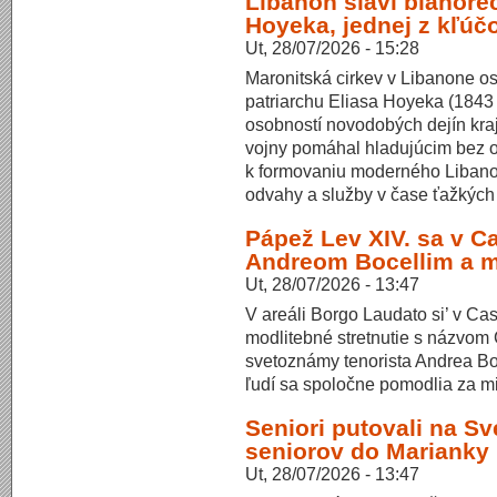
Libanon slávi blahoreč
Hoyeka, jednej z kľúč
Ut, 28/07/2026 - 15:28
Maronitská cirkev v Libanone os
patriarchu Eliasa Hoyeka (1843
osobností novodobých dejín kraji
vojny pomáhal hladujúcim bez o
k formovaniu moderného Libanon
odvahy a služby v čase ťažkých
Pápež Lev XIV. sa v Ca
Andreom Bocellim a 
Ut, 28/07/2026 - 13:47
V areáli Borgo Laudato si’ v Cas
modlitebné stretnutie s názvom
svetoznámy tenorista Andrea Bo
ľudí sa spoločne pomodlia za m
Seniori putovali na S
seniorov do Marianky
Ut, 28/07/2026 - 13:47