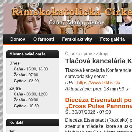
Domov
O farnosti
Farské aktivity
Foto galéria
Čítačka správ
›
Zdroje
Miestne sväté omše
Tlačová kancelária 
Dnes
Čaňa
-
15:30
,
18:00
Tlacova kancelaria Konferencie
Ždaňa
-
07:00
spravodajsky server
Gyňov
-
08:00
URL:
https://www.tkkbs.sk/
Zajtra
Aktualizácie:
pred 18 min 59 s
Čaňa
-
08:00
,
11:00
Diecéza Eisenstadt po
Ždaňa
-
09:00
„Cross Pulse Pannoni
Gyňov
-
10:30
Št, 30/07/2026 - 07:00
Diecéza Eisenstadt (Rakúsko) p
Kontakt
stretnutie mládeže, ktoré sa us
Tel: