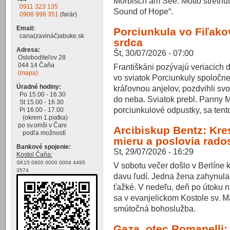
Mörbisch am See. Motto stretnu
0911 323 135
Sound of Hope“.
0908 998 351
(farár)
Email:
Porciunkula vo Fiľako
cana(zavináč)abuke.sk
srdca
Adresa:
Št, 30/07/2026 - 07:00
Osloboditeľov 28
044 14 Čaňa
Františkáni pozývajú veriacich 
(mapa)
vo sviatok Porciunkuly spoločn
Úradné hodiny:
kráľovnou anjelov, pozdvihli svo
Po 15.00 - 16.30
do neba. Sviatok prebl. Panny M
St 15.00 - 16.30
porciunkulové odpustky, sa tento
Pi 16.00 - 17.00
(okrem 1.piatka)
po sv.omši v Čani
Arcibiskup Bentz: Kre
podľa možností
mieru a poslovia rados
Bankové spojenie:
St, 29/07/2026 - 16:29
Kostol Čaňa:
SK15 0900 0000 0004 4495
V sobotu večer došlo v Berlíne k
3574
davu ľudí. Jedna žena zahynula, 
ťažké. V nedeľu, deň po útoku n
sa v evanjelickom Kostole sv. 
smútočná bohoslužba.
Gaza, otec Romanelli: