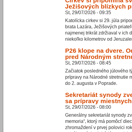
Cirkev si pripomína sv
Ježišových blízkych p
St, 29/07/2026 - 09:35
Katolícka cirkev si 29. júla prip
brata Lazára, Ježišových priat
najmenej trikrát zdržiaval v ic
niekoľko kilometrov od Jeruzal
P26 klope na dvere. O
pred Národným stretn
St, 29/07/2026 - 08:45
Začiatok posledného júlového t
prípravy na Národné stretnutie 
do 2. augusta v Poprade.
Sekretariát synody zv
sa prípravy miestnyc
St, 29/07/2026 - 08:00
Generálny sekretariát synody zv
memoria“, ktorý má pomôcť diec
zhromaždení v prvej polovici r