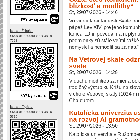
blízkosť a modlitby“
St, 29/07/2026 - 14:46
Vo videu farár farnosti Svätej ro
pápež Lev XIV. pre jeho komunit
Kostol Ždaňa:
konca: „Dni, povedal nám, plynú
SK95 0900 0000 0004 4618
podmienky sú stále veľmi ťažké.
7623
nemyslel a nemodlil sa za nás.“
Na Vetrovej skale odz
svete
St, 29/07/2026 - 14:29
V duchu modlitieb za mier a poko
tradičný výstup ku Krížu na slov
vrchole Vetrovej skaly (1024 m n
Chauturom.
Kostol Gyňov:
Katolícka univerzita 
SK08 0900 0000 0004 4616
5715
na rozvoj AI gramotno
St, 29/07/2026 - 13:50
Katolícka univerzita v Ružomber