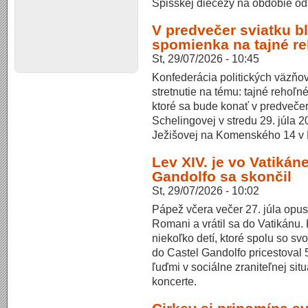
Spišskej diecézy na obdobie od
V predvečer sviatku b
spomienka na tajné r
St, 29/07/2026 - 10:45
Konfederácia politických väzň
stretnutie na tému: tajné rehoľn
ktoré sa bude konať v predvečer
Schelingovej v stredu 29. júla 
Ježišovej na Komenského 14 v 
Lev XIV. je vo Vatikán
Gandolfo sa skončil
St, 29/07/2026 - 10:02
Pápež včera večer 27. júla opus
Romani a vrátil sa do Vatikánu.
niekoľko detí, ktoré spolu so sv
do Castel Gandolfo pricestoval 
ľuďmi v sociálne zraniteľnej situ
koncerte.