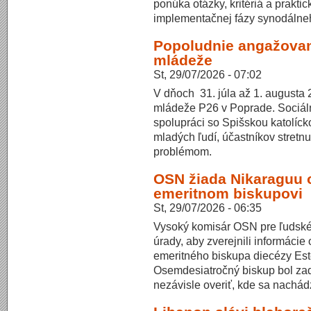
ponúka otázky, kritériá a prakt
implementačnej fázy synodálne
Popoludnie angažovan
mládeže
St, 29/07/2026 - 07:02
V dňoch 31. júla až 1. augusta 
mládeže P26 v Poprade. Sociál
spolupráci so Spišskou katolíck
mladých ľudí, účastníkov stretn
problémom.
OSN žiada Nikaraguu 
emeritnom biskupovi
St, 29/07/2026 - 06:35
Vysoký komisár OSN pre ľudské 
úrady, aby zverejnili informáci
emeritného biskupa diecézy Est
Osemdesiatročný biskup bol zad
nezávisle overiť, kde sa nachád