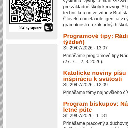
výskumu, vývoja a mládeže SR 
pre základné školy k rozvoju AI
technickou univerzitou v Bratisl
Človek a umelá inteligencia v cy
gramotnosti na základných škol
Programové tipy: Rád
týždeň)
St, 29/07/2026 - 13:07
Prinášame programové tipy Rád
(27. 7. – 2. 8. 2026).
Katolícke noviny píšu
inšpiráciu k svätosti
St, 29/07/2026 - 12:09
Prinášame témy najnovšieho čís
Program biskupov: Ná
letné púte
St, 29/07/2026 - 11:31
Prinášame pracovný a duchovný