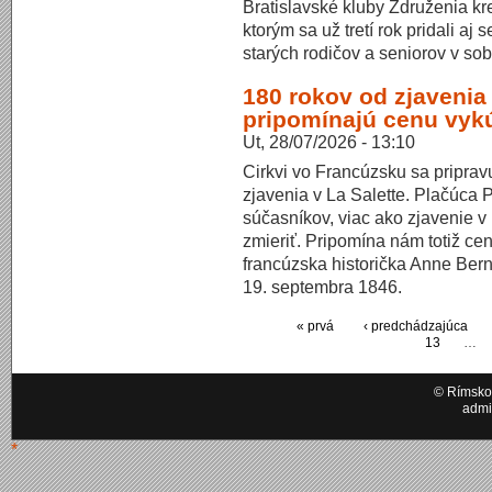
Bratislavské kluby Združenia k
ktorým sa už tretí rok pridali aj
starých rodičov a seniorov v sob
180 rokov od zjavenia 
pripomínajú cenu vyk
Ut, 28/07/2026 - 13:10
Cirkvi vo Francúzsku sa priprav
zjavenia v La Salette. Plačúca
súčasníkov, viac ako zjavenie v 
zmieriť. Pripomína nám totiž c
francúzska historička Anne Bern
19. septembra 1846.
« prvá
‹ predchádzajúca
13
…
© Rímskok
admi
*