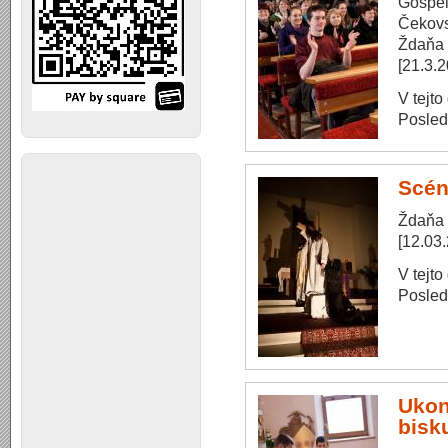
Gospel
Čekov
Ždaňa
[21.3.
V tejto
Posle
Scén
Ždaňa
[12.03
V tejto
Posle
Ukon
bis