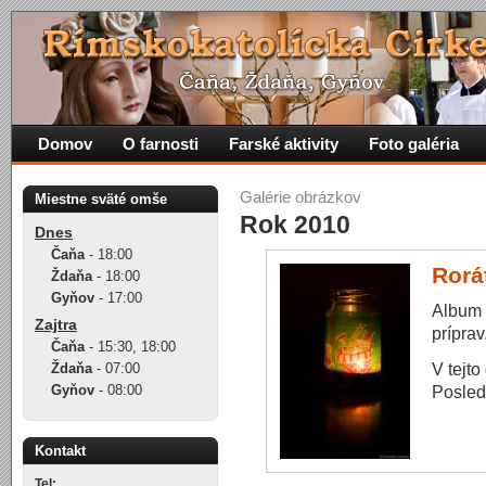
Domov
O farnosti
Farské aktivity
Foto galéria
Galérie obrázkov
Miestne sväté omše
Rok 2010
Dnes
Čaňa
-
18:00
Rorá
Ždaňa
-
18:00
Gyňov
-
17:00
Album f
Zajtra
príprav
Čaňa
-
15:30
,
18:00
V tejto
Ždaňa
-
07:00
Gyňov
-
08:00
Posle
Kontakt
Tel: