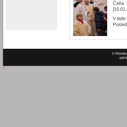
Čaňa
[10.01
V tejto
Posle
© Rímskok
admi
*