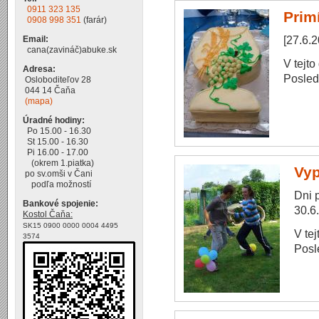
0911 323 135
Prim
0908 998 351
(farár)
[27.6.
Email:
cana(zavináč)abuke.sk
V tejto
Adresa:
Posle
Osloboditeľov 28
044 14 Čaňa
(mapa)
Úradné hodiny:
Po 15.00 - 16.30
St 15.00 - 16.30
Pi 16.00 - 17.00
(okrem 1.piatka)
Vyp
po sv.omši v Čani
podľa možností
Dni p
Bankové spojenie:
30.6
Kostol Čaňa:
SK15 0900 0000 0004 4495
V te
3574
Posl