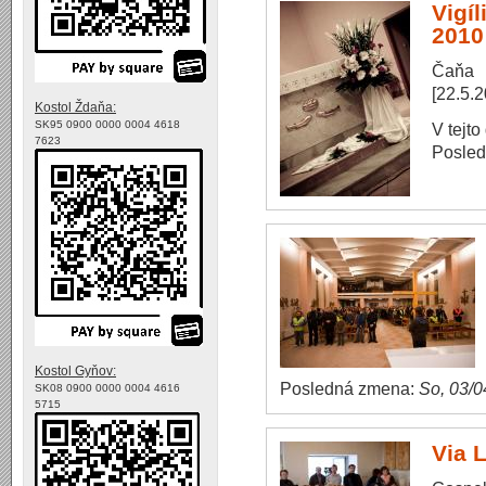
Vigí
2010
Čaňa
[22.5.
Kostol Ždaňa:
SK95 0900 0000 0004 4618
V tejto
7623
Posle
Kostol Gyňov:
Posledná zmena:
So, 03/0
SK08 0900 0000 0004 4616
5715
Via 