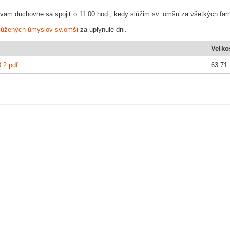
vam duchovne sa spojiť o 11:00 hod., kedy slúžim sv. omšu za všetkých farn
lúžených úmyslov sv.omši
za uplynulé dni.
Veľko
.2.pdf
63.71