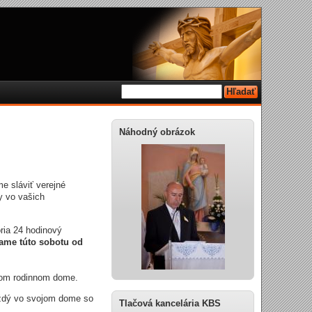
Náhodný obrázok
e sláviť verejné
y vo vašich
oria 24 hodinový
ame túto sobotu od
ojom rodinnom dome.
ždý vo svojom dome so
Tlačová kancelária KBS