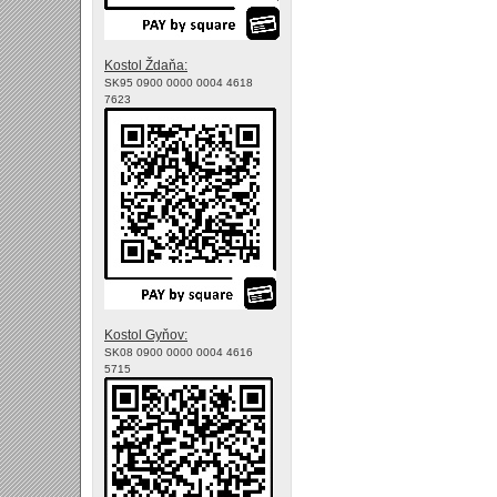
Kostol Ždaňa:
SK95 0900 0000 0004 4618
7623
Kostol Gyňov:
SK08 0900 0000 0004 4616
5715