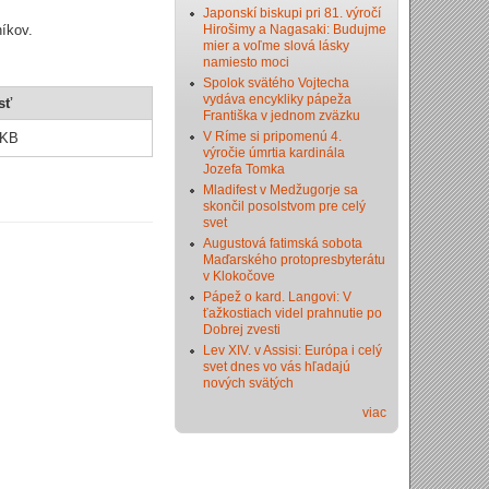
Japonskí biskupi pri 81. výročí
íkov.
Hirošimy a Nagasaki: Budujme
mier a voľme slová lásky
namiesto moci
Spolok svätého Vojtecha
vydáva encykliky pápeža
sť
Františka v jednom zväzku
V Ríme si pripomenú 4.
 KB
výročie úmrtia kardinála
Jozefa Tomka
Mladifest v Medžugorje sa
skončil posolstvom pre celý
svet
Augustová fatimská sobota
Maďarského protopresbyterátu
v Klokočove
Pápež o kard. Langovi: V
ťažkostiach videl prahnutie po
Dobrej zvesti
Lev XIV. v Assisi: Európa i celý
svet dnes vo vás hľadajú
nových svätých
viac