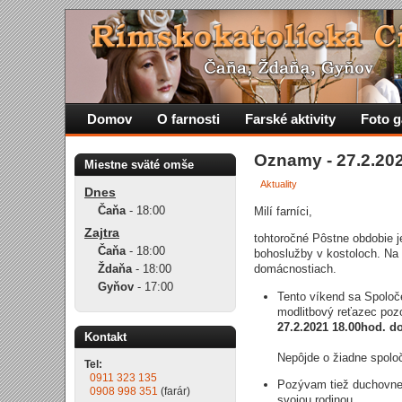
Domov
O farnosti
Farské aktivity
Foto g
Oznamy - 27.2.20
Miestne sväté omše
Aktuality
Dnes
Čaňa
-
18:00
Milí farníci,
Zajtra
tohtoročné Pôstne obdobie 
Čaňa
-
18:00
bohoslužby v kostoloch. Na s
Ždaňa
-
18:00
domácnostiach.
Gyňov
-
17:00
Tento víkend sa Spoloče
modlitbový reťazec poz
27.2.2021 18.00hod. do
Kontakt
Nepôjde o žiadne spolo
Tel:
0911 323 135
Pozývam tiež duchovne
0908 998 351
(farár)
svojou rodinou.