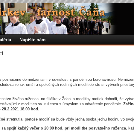
aléria
Napíšte nám
21
je poznačené obmedzeniami v súvislosti s pandémiou koronavírusu. Nemôžem
ledovanie sv. omší a spoločných rodinných modlitieb ste si vytvorili priestor
nstvo živého ruženca na filiálke v Ždani a modlitby matiek dohodli, že vytv
ostávajúci z modlitieb sv. ruženca s úmyslom za odvrátenie pandémie.
Začín
 28.2.2021 18.00 hod.
čné stretnutia, pretože modliť sa bude vždy jedna osoba jednu hodinu vo sv
 sa spojiť
každý večer o 20:00 hod. pri modlitbe posvätného ruženca
, ka