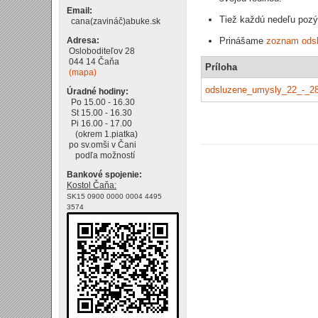
Email:
Tiež každú nedeľu pozý
cana(zavináč)abuke.sk
Adresa:
Prinášame
zoznam ods
Osloboditeľov 28
044 14 Čaňa
Príloha
(mapa)
odsluzene_umysly_22_-_28
Úradné hodiny:
Po 15.00 - 16.30
St 15.00 - 16.30
Pi 16.00 - 17.00
(okrem 1.piatka)
po sv.omši v Čani
podľa možností
Bankové spojenie:
Kostol Čaňa:
SK15 0900 0000 0004 4495
3574