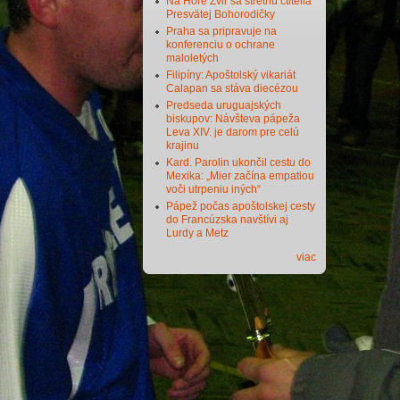
Na Hore Zvir sa stretnú ctitelia
Presvätej Bohorodičky
Praha sa pripravuje na
konferenciu o ochrane
maloletých
Filipíny: Apoštolský vikariát
Calapan sa stáva diecézou
Predseda uruguajských
biskupov: Návšteva pápeža
Leva XIV. je darom pre celú
krajinu
Kard. Parolin ukončil cestu do
Mexika: „Mier začína empatiou
voči utrpeniu iných“
Pápež počas apoštolskej cesty
do Francúzska navštívi aj
Lurdy a Metz
viac