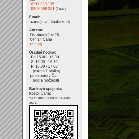
0911 323 135
0908 998 351
(farár)
Email:
cana(zavináč)abuke.sk
Adresa:
Osloboditeľov 28
044 14 Čaňa
(mapa)
Úradné hodiny:
Po 15.00 - 16.30
St 15.00 - 16.30
Pi 16.00 - 17.00
(okrem 1.piatka)
po sv.omši v Čani
podľa možností
Bankové spojenie:
Kostol Čaňa:
SK15 0900 0000 0004 4495
3574