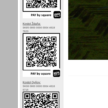
Kostol Ždaňa:
SK95 0900 0000 0004 4618
7623
Kostol Gyňov:
SK08 0900 0000 0004 4616
5715