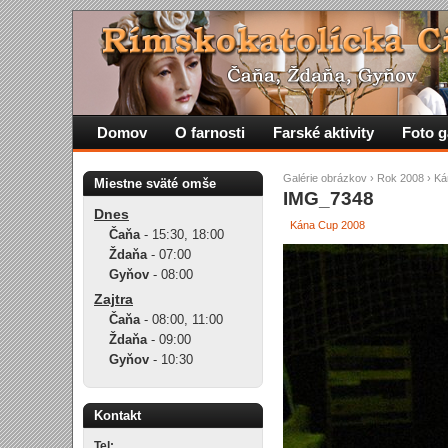
Domov
O farnosti
Farské aktivity
Foto g
Galérie obrázkov
›
Rok 2008
›
Ká
Miestne sväté omše
IMG_7348
Dnes
Kána Cup 2008
Čaňa
-
15:30
,
18:00
Ždaňa
-
07:00
Gyňov
-
08:00
Zajtra
Čaňa
-
08:00
,
11:00
Ždaňa
-
09:00
Gyňov
-
10:30
Kontakt
Tel: