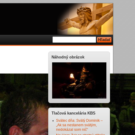
Náhodný obrázok
Tlačová kancelária KBS
Svätec dňa: Svätý Dominik –
„Ak sa nestanem svätým,
nedokázal som nič“