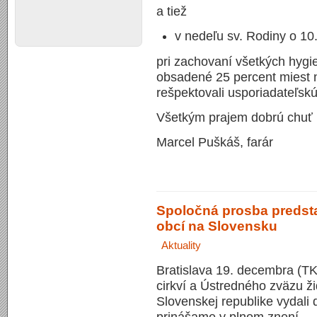
a tiež
v nedeľu sv. Rodiny o 10
pri zachovaní všetkých hyg
obsadené 25 percent miest n
rešpektovali usporiadateľskú
Všetkým prajem dobrú chuť k
Marcel Puškáš, farár
Spoločná prosba predsta
obcí na Slovensku
Aktuality
Bratislava 19. decembra (TK
cirkví a Ústredného zväzu 
Slovenskej republike vydali 