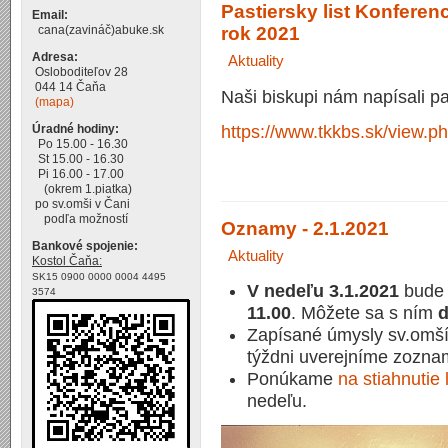
Pastiersky list Konfere
Email:
rok 2021
cana(zavináč)abuke.sk
Adresa:
Aktuality
Osloboditeľov 28
044 14 Čaňa
Naši biskupi nám napísali pa
(mapa)
https://www.tkkbs.sk/view.
Úradné hodiny:
Po 15.00 - 16.30
St 15.00 - 16.30
Pi 16.00 - 17.00
(okrem 1.piatka)
po sv.omši v Čani
podľa možností
Oznamy - 2.1.2021
Bankové spojenie:
Aktuality
Kostol Čaňa:
SK15 0900 0000 0004 4495
V nedeľu 3.1.2021
bude 
3574
11.00
. Môžete sa s ním
d
Zapísané úmysly sv.omší
týždni uverejníme zozna
Ponúkame
na stiahnutie 
nedeľu.