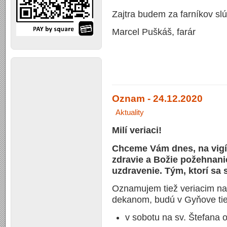
Zajtra budem za farníkov sl
Marcel Puškáš, farár
Oznam - 24.12.2020
Aktuality
Milí veriaci!
Chceme Vám dnes, na vigíl
zdravie a Božie požehnan
uzdravenie. Tým, ktorí sa s
Oznamujem tiež veriacim n
dekanom, budú v Gyňove ti
v sobotu na sv. Štefana 