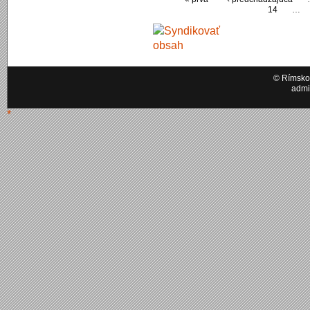
14
…
© Rímskok
admi
*