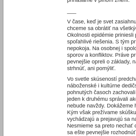
prinášame v plnom znení.
___
V čase, keď je svet zasiahn
chceme sa obrátiť na všetký
Okolnosti epidémie priniesl
spoľahlivé riešenia. S tým pr
nepokoja. Na osobnej i spo
sporov a konfliktov. Práve p
pevnejšie opreli o základy, 
strhnúť, ani pomýliť.
Vo svetle skúseností predch
náboženské i kultúrne dedič
pohnutých časoch zachovali
jeden k druhému správali ako
nebude navždy. Dokážeme ho
Kým však prežívame skúšku,
vychádzajú a prejavujú sa naš
Nesmieme sa preto nechať 
sa ešte pevnejšie rozhodnúť