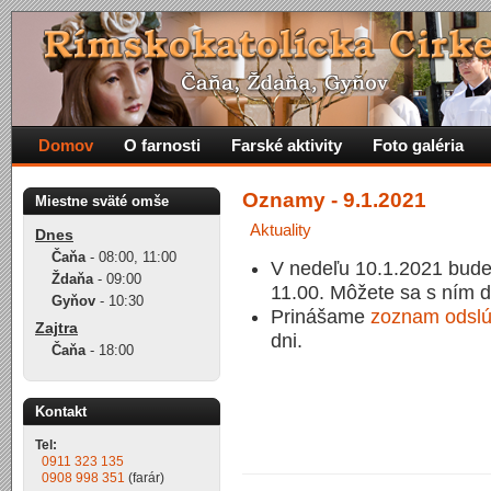
Domov
O farnosti
Farské aktivity
Foto galéria
Oznamy - 9.1.2021
Miestne sväté omše
Aktuality
Dnes
Čaňa
-
08:00
,
11:00
V nedeľu 10.1.2021 bude 
Ždaňa
-
09:00
11.00. Môžete sa s ním d
Gyňov
-
10:30
Prinášame
zoznam odslú
Zajtra
dni.
Čaňa
-
18:00
Kontakt
Tel:
0911 323 135
0908 998 351
(farár)