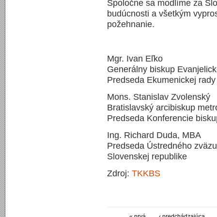
Spoločne sa modlíme za Sl
budúcnosti a všetkým vypro
požehnanie.
Mgr. Ivan Eľko
Generálny biskup Evanjelicke
Predseda Ekumenickej rady c
Mons. Stanislav Zvolenský
Bratislavský arcibiskup metr
Predseda Konferencie bisk
Ing. Richard Duda, MBA
Predseda Ústredného zväzu
Slovenskej republike
Zdroj:
TKKBS
« prvá
‹ predchádzajúca