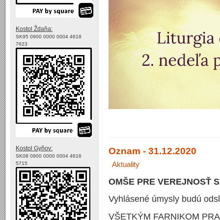
Kostol Ždaňa:
SK95 0900 0000 0004 4618
7623
Kostol Gyňov:
Oznam - 31.12.2020
SK08 0900 0000 0004 4616
Aktuality
5715
OMŠE PRE VEREJNOSŤ S
Vyhlásené úmysly budú odslú
VŠETKÝM FARNIKOM PRA