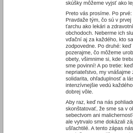
skúšky môžeme vyjsť ako lepš
Preto vás prosíme. Po prvé
Pravdaže tým, čo sú v prvej 
ťarchu ako lekári a zdravotníc
obchodoch. Neberme ich sl
vďační aj za každého, kto s
zodpovedne. Po druhé: keď
pozerajme, čo môžeme urob
obety, všimnime si, kde tre
sme povinní! A po tretie: ke
nepriateľstvo, my vnášajme 
solidarita, ohľaduplnosť a l
intenzívnejšie vedú každého,
dobrej vôle.
Aby raz, keď na nás pohliad
skonštatovať, že sme sa v o
sebectvom ani malichernosť
ale vytrvalo sme dokázali zá
ušľachtilé. A tento zápas nás 